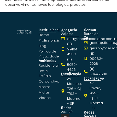
desenvolvimento, novas tecnologias, produtos.
Institucional
Ana Lucia
Gerson
Salama
Dutra de
Home
Sá
ana@analuciasalama.com.b
Profissionais
gdsarquitetura
(11)
Blog
gerson@gerson
99194-
Política de
(11)
4583
Privacidade
99982-
(11)
Ambientes
2028
5052-
Residencial
(11)
4426
Loft e
Localização
5044.2830
Estúdio
Localização
Av.
Corporativo
Av.
Macuco,
Mostra
Pavão,
726 - Cj.
Mídias
955 -
1702 -
Vídeos
Cj. 13 -
Moema
Moema
- SP
Redes
- SP
Sociais
Redes
Sociais