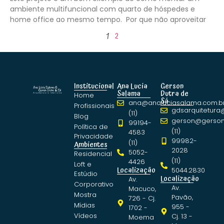
ambiente multifuncional com quarto de hóspedes e
home office ao mesmo tempo. Por que não aproveitar
1
2
Institucional
Ana Lucia
Gerson
Salama
Dutra de
Home
Sá
ana@analuciasalama.com.b
Profissionais
gdsarquitetura
(11)
Blog
gerson@gerson
99194-
Política de
(11)
4583
Privacidade
99982-
(11)
Ambientes
2028
5052-
Residencial
(11)
4426
Loft e
Localização
5044.2830
Estúdio
Localização
Av.
Corporativo
Av.
Macuco,
Mostra
Pavão,
726 - Cj.
Mídias
955 -
1702 -
Vídeos
Cj. 13 -
Moema