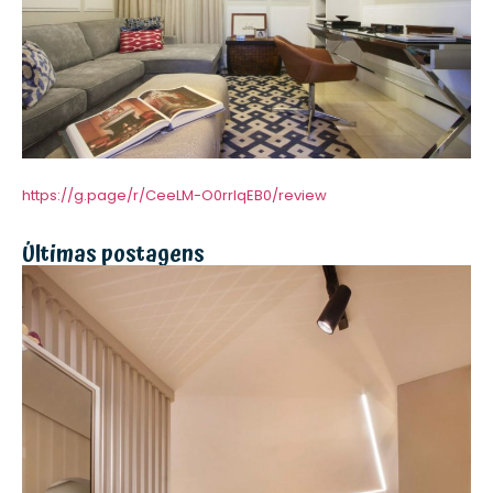
https://g.page/r/CeeLM-O0rrIqEB0/review
Últimas postagens