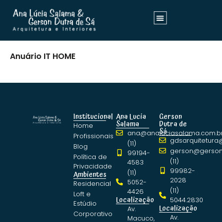
Anuário IT HOME
Institucional
Ana Lucia
Gerson
Salama
Dutra de
Home
Sá
ana@analuciasalama.com.b
Profissionais
gdsarquitetura
(11)
Blog
gerson@gerson
99194-
Política de
(11)
4583
Privacidade
99982-
(11)
Ambientes
2028
5052-
Residencial
(11)
4426
Loft e
Localização
5044.2830
Estúdio
Localização
Av.
Corporativo
Av.
Macuco,