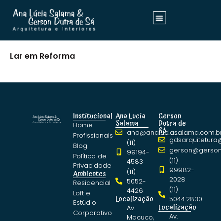
Lar em Reforma
Institucional
Ana Lucia
Gerson
Salama
Dutra de
Home
Sá
ana@analuciasalama.com.b
Profissionais
gdsarquitetura
(11)
Blog
gerson@gerson
99194-
Política de
(11)
4583
Privacidade
99982-
(11)
Ambientes
2028
5052-
Residencial
(11)
4426
Loft e
Localização
5044.2830
Estúdio
Localização
Av.
Corporativo
Av.
Macuco,