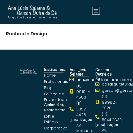
Rochas In Design
Institucional
Ana Lucia
Gerson
Salama
Dutra de
Home
Sá
ana@analuciasalama.com.b
Profissionais
gdsarquitetura
(11)
Blog
gerson@gerson
99194-
Política de
(11)
4583
Privacidade
99982-
(11)
Ambientes
2028
5052-
Residencial
(11)
4426
Loft e
Localização
5044.2830
Estúdio
Localização
Av.
Corporativo
Av.
Macuco,