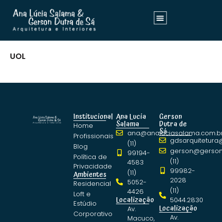
UOL
Institucional
Ana Lucia
Gerson
Salama
Dutra de
Home
Sá
ana@analuciasalama.com.b
Profissionais
gdsarquitetura
(11)
Blog
gerson@gerson
99194-
Política de
(11)
4583
Privacidade
99982-
(11)
Ambientes
2028
5052-
Residencial
(11)
4426
Loft e
Localização
5044.2830
Estúdio
Localização
Av.
Corporativo
Av.
Macuco,