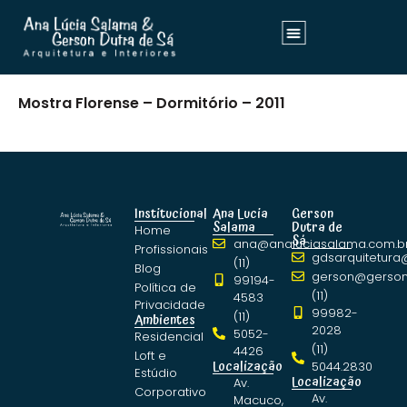
Mostra Florense – Dormitório – 2011
Institucional
Ana Lucia
Gerson
Salama
Dutra de
Home
Sá
ana@analuciasalama.com.b
Profissionais
gdsarquitetura
(11)
Blog
gerson@gerson
99194-
Política de
(11)
4583
Privacidade
99982-
(11)
Ambientes
2028
5052-
Residencial
(11)
4426
Loft e
Localização
5044.2830
Estúdio
Localização
Av.
Corporativo
Av.
Macuco,