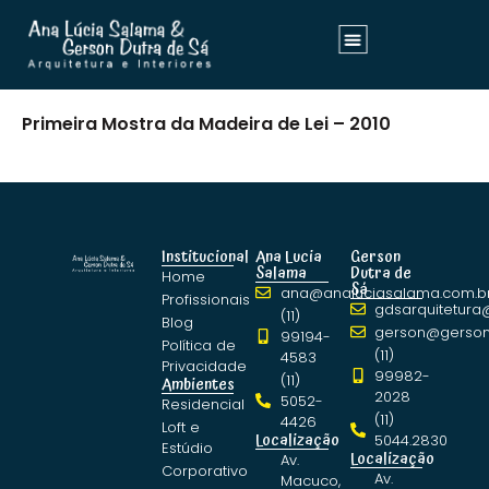
Primeira Mostra da Madeira de Lei – 2010
Institucional
Ana Lucia
Gerson
Salama
Dutra de
Home
Sá
ana@analuciasalama.com.b
Profissionais
gdsarquitetura
(11)
Blog
gerson@gerson
99194-
Política de
(11)
4583
Privacidade
99982-
(11)
Ambientes
2028
5052-
Residencial
(11)
4426
Loft e
Localização
5044.2830
Estúdio
Localização
Av.
Corporativo
Av.
Macuco,