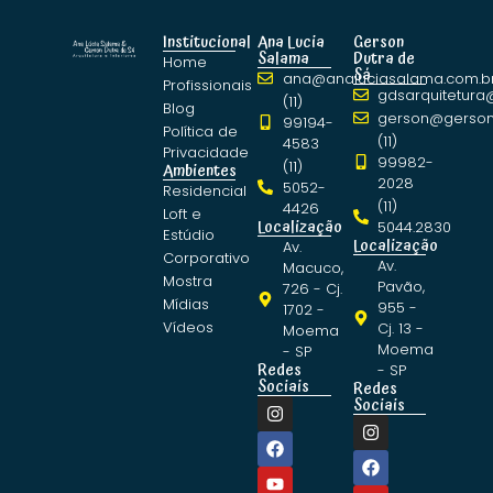
Institucional
Ana Lucia
Gerson
Salama
Dutra de
Home
Sá
ana@analuciasalama.com.b
Profissionais
gdsarquitetura
(11)
Blog
gerson@gerson
99194-
Política de
(11)
4583
Privacidade
99982-
(11)
Ambientes
2028
5052-
Residencial
(11)
4426
Loft e
Localização
5044.2830
Estúdio
Localização
Av.
Corporativo
Av.
Macuco,
Mostra
Pavão,
726 - Cj.
Mídias
955 -
1702 -
Vídeos
Cj. 13 -
Moema
Moema
- SP
Redes
- SP
Sociais
Redes
Sociais