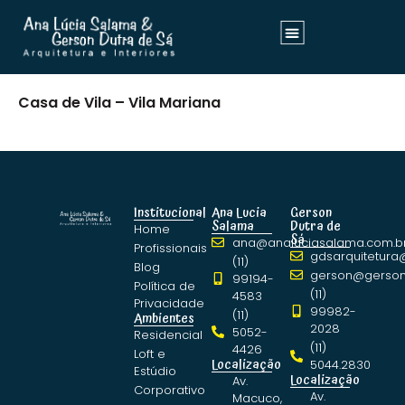
Casa de Vila – Vila Mariana
Institucional
Ana Lucia
Gerson
Salama
Dutra de
Home
Sá
ana@analuciasalama.com.b
Profissionais
gdsarquitetura
(11)
Blog
gerson@gerson
99194-
Política de
(11)
4583
Privacidade
99982-
(11)
Ambientes
2028
5052-
Residencial
(11)
4426
Loft e
Localização
5044.2830
Estúdio
Localização
Av.
Corporativo
Av.
Macuco,