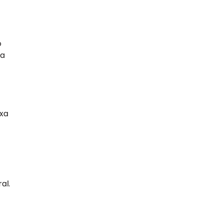
o
ta
xa
al.