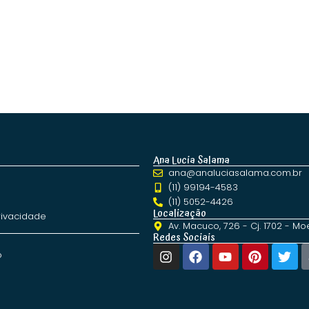
Ana Lucia Salama
ana@analuciasalama.com.br
(11) 99194-4583
(11) 5052-4426
Localização
Privacidade
Av. Macuco, 726 - Cj. 1702 - M
Redes Sociais
o