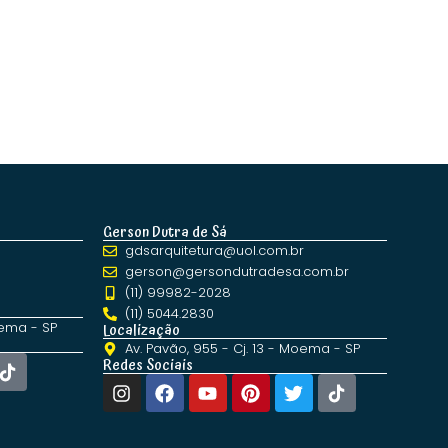
Gerson Dutra de Sá
gdsarquitetura@uol.com.br
gerson@gersondutradesa.com.br
(11) 99982-2028
(11) 5044.2830
oema - SP
Localização
Av. Pavão, 955 - Cj. 13 - Moema - SP
Redes Sociais