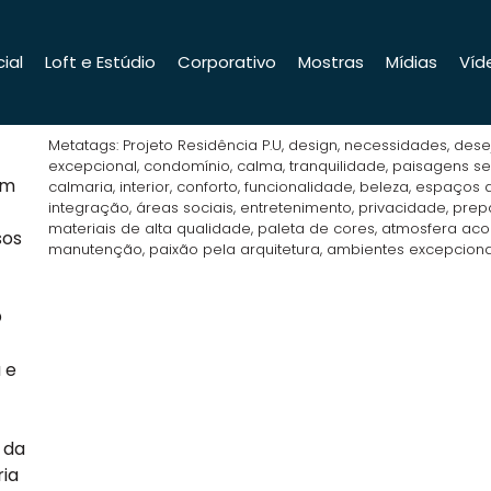
ial
Loft e Estúdio
Corporativo
Mostras
Mídias
Víd
Metatags: Projeto Residência P.U, design, necessidades, desej
excepcional, condomínio, calma, tranquilidade, paisagens ser
um
calmaria, interior, conforto, funcionalidade, beleza, espaços a
integração, áreas sociais, entretenimento, privacidade, prepa
materiais de alta qualidade, paleta de cores, atmosfera acol
sos
manutenção, paixão pela arquitetura, ambientes excepcionai
O
 e
 da
ria